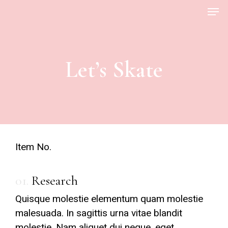
Men
Skip
to
main
content
Let’s Skate
Item No.
01.
Research
Quisque molestie elementum quam molestie
malesuada. In sagittis urna vitae blandit
molestie. Nam aliquet dui neque, eget