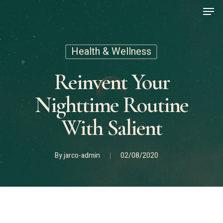
Men
Skip
to
main
content
Health & Wellness
Reinvent Your
Nighttime Routine
With Salient
By
jarco-admin
02/08/2020